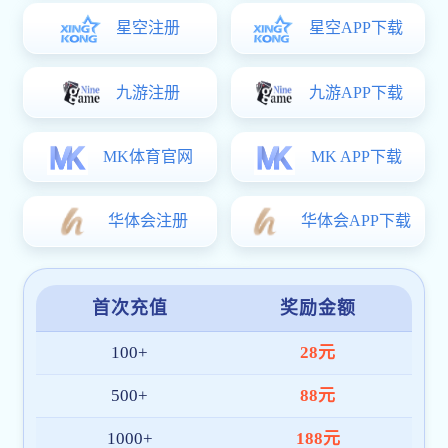
截至目前，千亿体育 已拥有超
100 万+
注册用户，服务网络
覆盖十余国家与地区，日均访问量持续增长，深受广大体育
爱好者喜爱。
我们将继续秉持“
技术创新、用户至上、安全高效
”的理念，
持续优化产品架构与内容体验，致力于成为全球领先的千亿
官方网页版-千亿(中国)平台。