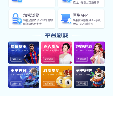
用户带来高效、流畅的体验。
体育App
聚合热门体育赛事，覆盖足球、篮球、电竞等领域，提供数
据查询、直播内容与资讯提醒，助您快速掌握赛场动向。