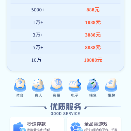
千亿体育全站App
我们推出的原生应用覆盖体育、电竞等热门内容，支持赛事
查看、数据浏览与多端同步，结合高清直播与智能提醒，为