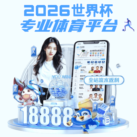
注册入口
千亿体育
· 体育观看更便捷
连接你的赛事视野，打造球迷专属的数字主场。
千亿体育
网页版
提供多终端支持、高清视频、 实时比分与赛事推
荐，让你随时随地畅享体育内容。
网页端入口
下载APP