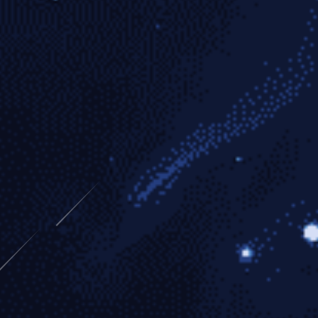
我们推出的原生应用覆盖体育、电竞等热门内容，
支持赛事查看、数据浏览与多端同步，结合高清直
播与智能提醒，为用户带来高效、流畅的体验。
依托千亿体