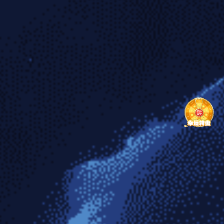
具
安全登录器
Mac 与
采用轻量化架构与加密访问机
，帮助用户稳
制，适配多种设备系统，有效
轻松绕过访
防劫持、防屏蔽，保障平台访
同步与内容
问安全性和数据一致性。
。
的活跃趋势。