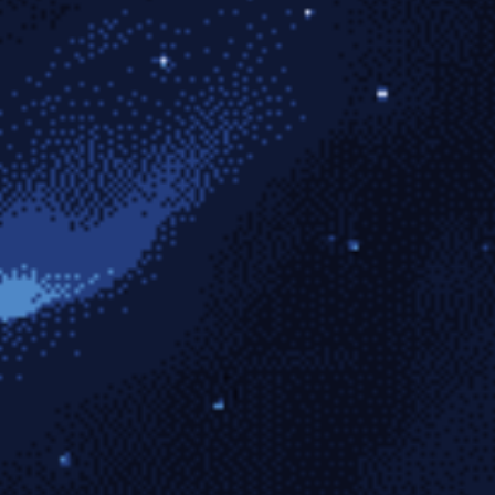
结合千亿官方
多因子
别