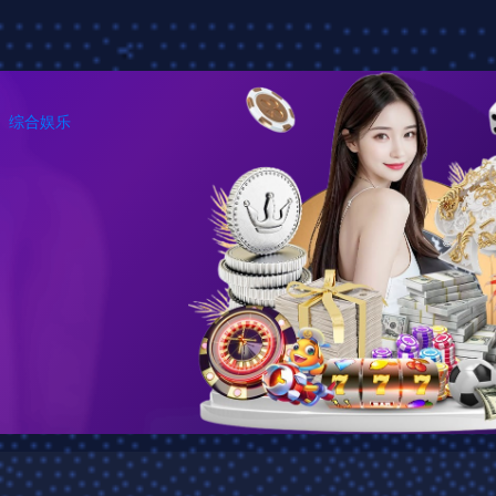
亿体育
· 体育观看更
球迷专属的数字主场。
千亿体育网页版
提供多终端支持
赛事推荐，让你随时随地畅享体育内容。
网页端入口
下载APP