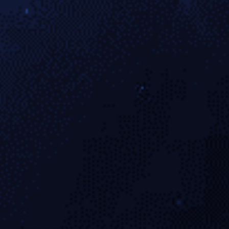
系统级安全网。
护
异常流量识
定性保障