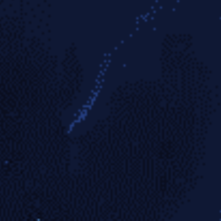
千亿体育全站App