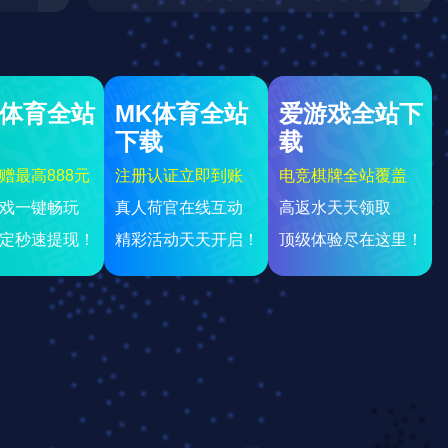
于成为全球领先的千亿官方网页版-