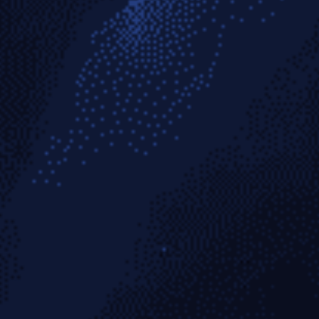
千亿体育网络化安全体系
网页版-千亿(中国)平台架构，实现用户与数据全链路防护，构建
身份验证
网络防
登录、行为识
WAF规则、
、设备绑定
别、服务稳