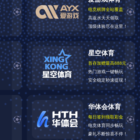
质的数字化观赛体验。我们整合
高清
)服务。
亚、中东、欧洲等区域建立了本地化技
持续增长，深受广大体育爱好者喜