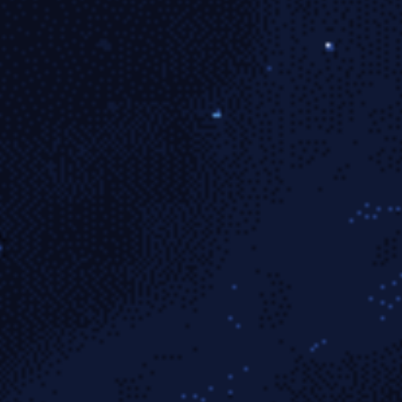
洛
杉
矶