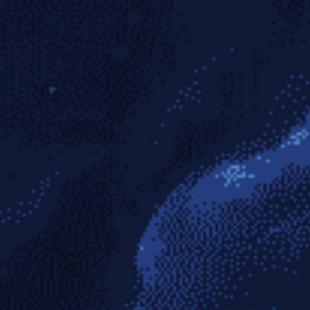
伦
北
敦
京
新
加
坡
巴
西