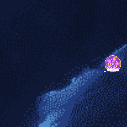
具
安全登录器
Mac 与
采用轻量化架构与加密访问机
，帮助用户稳
制，适配多种设备系统，有效
轻松绕过访
防劫持、防屏蔽，保障平台访
同步与内容
问安全性和数据一致性。
。
的活跃趋势。