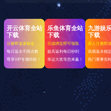
爱。
我们将继续秉持“
技术创新、用户至
千亿(中国)平台。