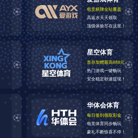
质的数字化观赛体验。我们整合
高清
)服务。
亚、中东、欧洲等区域建立了本地化技
持续增长，深受广大体育爱好者喜