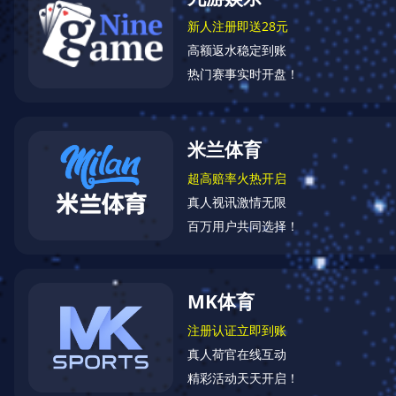
千亿体育
是一家面向全球市场的综
赛事直播、数据分析、多终端同步
平台通过多项国际安全认证，系统架
术与客服团队，确保每位用户都能
截至目前，千亿体育 已拥有超
100