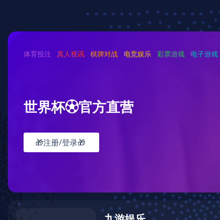
千
连接你的赛事视野，打造