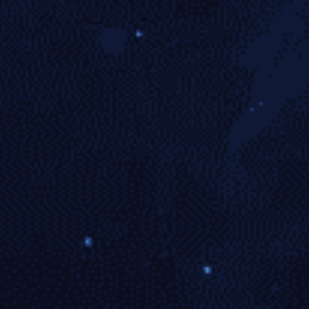
字段加
从注册
1
如何注册成为平台用户？