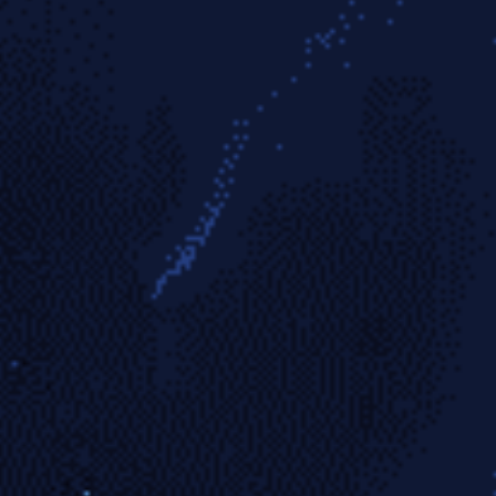
千亿体育全站App