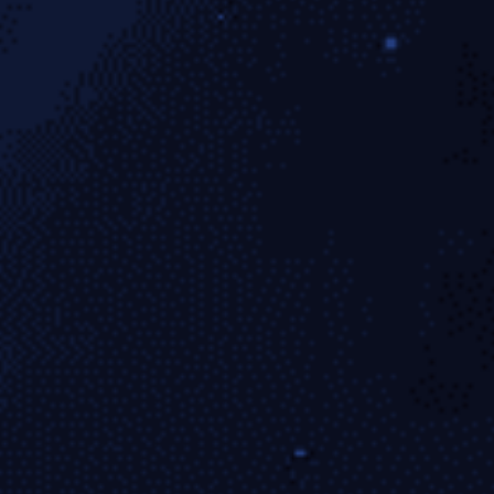
安全核心
数据加密
行为审
密、权限分级、
关键操作日志
存储隔离
踪、风险溯
新手上路 · 常见问题流程解答
到观看赛事，常见使用疑问一次解答，助你快速上手 千亿体育 体育直