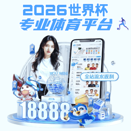
注册入口
千亿体育
· 体育观看更便捷
连接你的赛事视野，打造球迷专属的数字主场。
千亿体育
网页版
提供多终端支持、高清视频、 实时比分与赛事推
荐，让你随时随地畅享体育内容。
网页端入口
下载APP