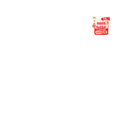
我们提供 7×24 小时在线服务，支持中文、英文、马来语
三语交流。您可通过官网 Live Chat、Telegram 或
WhatsApp 快速联系人工客服。
用户评分
4.9 / 5.0
200 万+ 次下载
千亿体育 App · 更快更稳更懂你
为热衷体育赛事的用户设计，支持实时数据刷新、赛况追
踪与多端同步体验。
完美适配 iOS / Android，界面简洁流畅，轻松满足专业