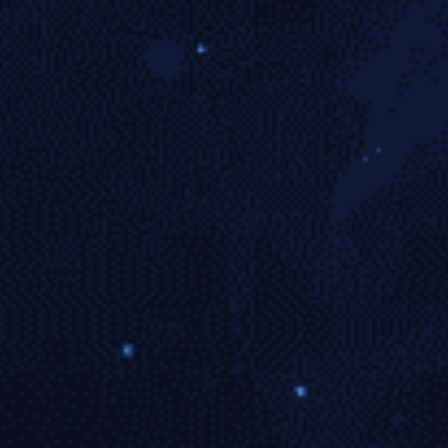
字段加
从注册
1
如何注册成为平台用户？