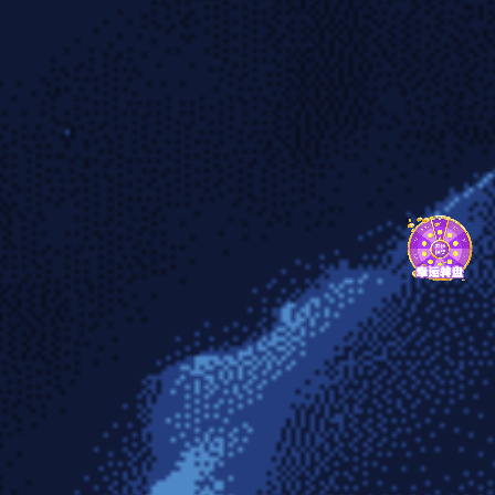
具
安全登录器
Mac 与
采用轻量化架构与加密访问机
，帮助用户稳
制，适配多种设备系统，有效
轻松绕过访
防劫持、防屏蔽，保障平台访
同步与内容
问安全性和数据一致性。
。
的活跃趋势。