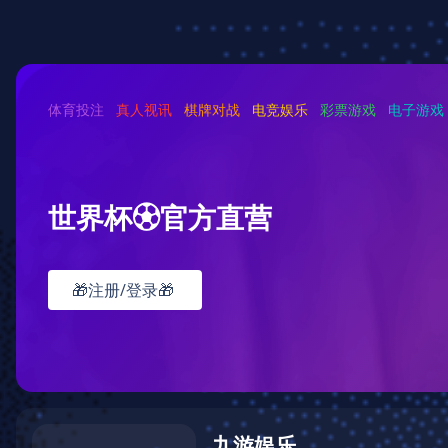
千
连接你的赛事视野，打造