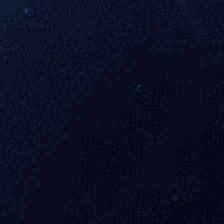
系统级安全网。
护
异常流量识
定性保障