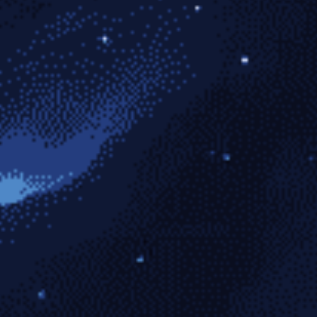
结合千亿官方
多因子
别