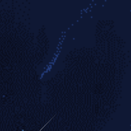
千亿体育全站App