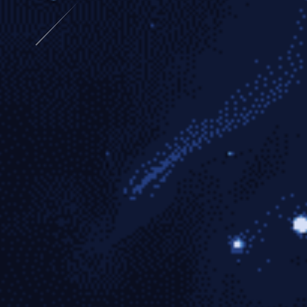
我们推出的原生应用覆盖体育、电竞等热门内容，
支持赛事查看、数据浏览与多端同步，结合高清直
播与智能提醒，为用户带来高效、流畅的体验。
依托千亿体