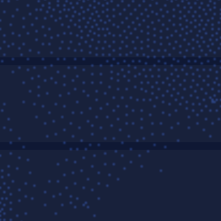
千亿体育公司简介
合体育赛事直播与数据服务平台，专注于为体育迷打造高品
等核心功能，为用户提供一站式的千亿官方网页版-千亿(中国
构稳定高效，全面适配 APP、PC 和移动网页端。在东南
获得便捷、可靠的服务体验。
 万+
注册用户，服务网络覆盖十余国家与地区，日均访问量