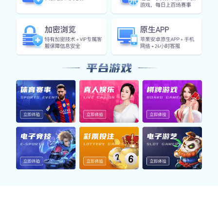
用户带来高效、流畅的体验。
体育App
聚合热门体育赛事，覆盖足球、篮球、电竞等领域，提供数
据查询、直播内容与资讯提醒，助您快速掌握赛场动向。