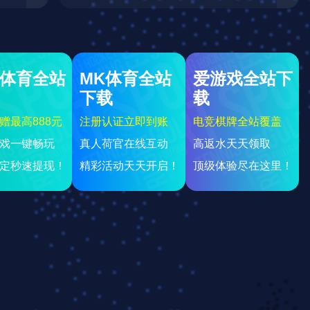
于成为全球领先的千亿官方网页版-