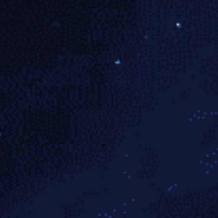
洛
杉
矶