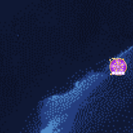
具
安全登录器
Mac 与
采用轻量化架构与加密访问机
，帮助用户稳
制，适配多种设备系统，有效
轻松绕过访
防劫持、防屏蔽，保障平台访
同步与内容
问安全性和数据一致性。
。
的活跃趋势。