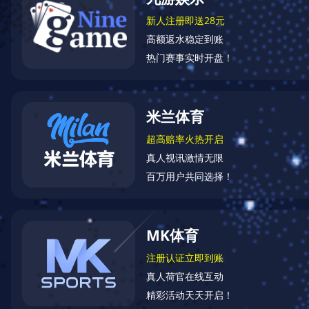
千亿体育
是一家面向全球市场的综
赛事直播、数据分析、多终端同步
平台通过多项国际安全认证，系统架
术与客服团队，确保每位用户都能
截至目前，千亿体育 已拥有超
100