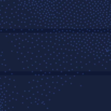
千亿体育公司简介
合体育赛事直播与数据服务平台，专注于为体育迷打造高品
等核心功能，为用户提供一站式的千亿官方网页版-千亿(中国
构稳定高效，全面适配 APP、PC 和移动网页端。在东南
获得便捷、可靠的服务体验。
 万+
注册用户，服务网络覆盖十余国家与地区，日均访问量