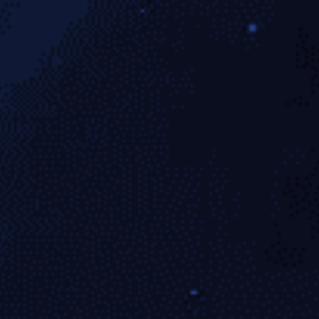
安全核心
数据加密
行为审
密、权限分级、
关键操作日志
存储隔离
踪、风险溯
新手上路 · 常见问题流程解答
到观看赛事，常见使用疑问一次解答，助你快速上手 千亿体育 体育直