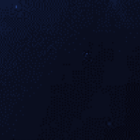
系统级安全网。
护
异常流量识
定性保障