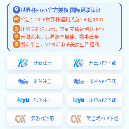
千亿体育公司简介
千亿体育
是一家面向全球市场的综合体育赛事直播与数据服
务平台，专注于为体育迷打造高品质的数字化观赛体验。我
们整合
高清赛事直播、数据分析、多终端同步
等核心功能，
为用户提供一站式的千亿官方网页版-千亿(中国)服务。
平台通过多项国际安全认证，系统架构稳定高效，全面适配
APP、PC 和移动网页端。在东南亚、中东、欧洲等区域建立
了本地化技术与客服团队，确保每位用户都能获得便捷、可
靠的服务体验。