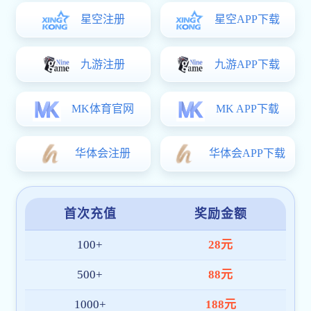
截至目前，千亿体育 已拥有超
100 万+
注册用户，服务网络
覆盖十余国家与地区，日均访问量持续增长，深受广大体育
爱好者喜爱。
我们将继续秉持“
技术创新、用户至上、安全高效
”的理念，
持续优化产品架构与内容体验，致力于成为全球领先的千亿
官方网页版-千亿(中国)平台。