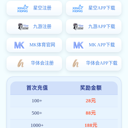
截至目前，千亿体育 已拥有超
100 万+
注册用户，服务网络
覆盖十余国家与地区，日均访问量持续增长，深受广大体育
爱好者喜爱。
我们将继续秉持“
技术创新、用户至上、安全高效
”的理念，
持续优化产品架构与内容体验，致力于成为全球领先的千亿
官方网页版-千亿(中国)平台。