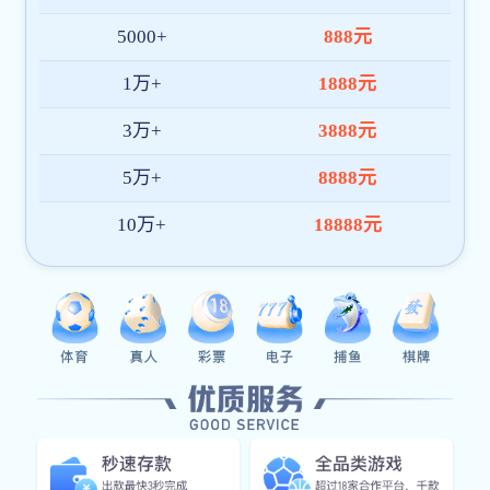
千亿体育全站App
我们推出的原生应用覆盖体育、电竞等热门内容，支持赛事
查看、数据浏览与多端同步，结合高清直播与智能提醒，为