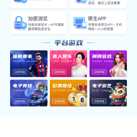
用户带来高效、流畅的体验。
体育App
聚合热门体育赛事，覆盖足球、篮球、电竞等领域，提供数
据查询、直播内容与资讯提醒，助您快速掌握赛场动向。