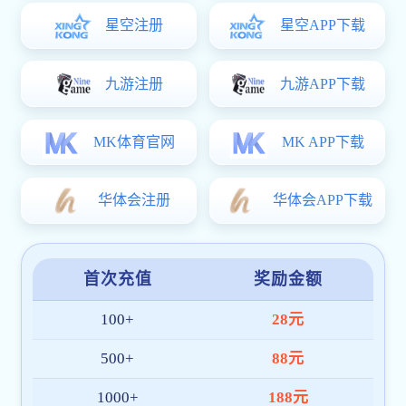
截至目前，千亿体育 已拥有超
100 万+
注册用户，服务网络
覆盖十余国家与地区，日均访问量持续增长，深受广大体育
爱好者喜爱。
我们将继续秉持“
技术创新、用户至上、安全高效
”的理念，
持续优化产品架构与内容体验，致力于成为全球领先的千亿
官方网页版-千亿(中国)平台。