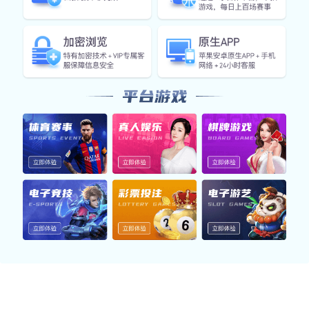
用户带来高效、流畅的体验。
体育App
聚合热门体育赛事，覆盖足球、篮球、电竞等领域，提供数
据查询、直播内容与资讯提醒，助您快速掌握赛场动向。