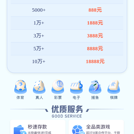
千亿体育全站App
我们推出的原生应用覆盖体育、电竞等热门内容，支持赛事
查看、数据浏览与多端同步，结合高清直播与智能提醒，为