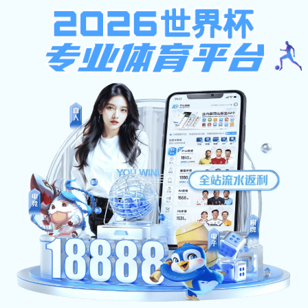
注册入口
千亿体育
· 体育观看更便捷
连接你的赛事视野，打造球迷专属的数字主场。
千亿体育
网页版
提供多终端支持、高清视频、 实时比分与赛事推
荐，让你随时随地畅享体育内容。
网页端入口
下载APP