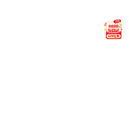
我们提供 7×24 小时在线服务，支持中文、英文、马来语
三语交流。您可通过官网 Live Chat、Telegram 或
WhatsApp 快速联系人工客服。
用户评分
4.9 / 5.0
200 万+ 次下载
千亿体育 App · 更快更稳更懂你
为热衷体育赛事的用户设计，支持实时数据刷新、赛况追
踪与多端同步体验。
完美适配 iOS / Android，界面简洁流畅，轻松满足专业