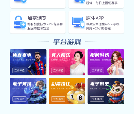
用户带来高效、流畅的体验。
体育App
聚合热门体育赛事，覆盖足球、篮球、电竞等领域，提供数
据查询、直播内容与资讯提醒，助您快速掌握赛场动向。