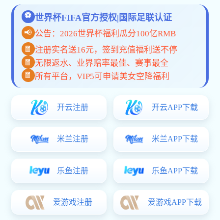
千亿体育公司简介
千亿体育
是一家面向全球市场的综合体育赛事直播与数据服
务平台，专注于为体育迷打造高品质的数字化观赛体验。我
们整合
高清赛事直播、数据分析、多终端同步
等核心功能，
为用户提供一站式的千亿官方网页版-千亿(中国)服务。
平台通过多项国际安全认证，系统架构稳定高效，全面适配
APP、PC 和移动网页端。在东南亚、中东、欧洲等区域建立
了本地化技术与客服团队，确保每位用户都能获得便捷、可
靠的服务体验。