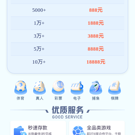
千亿体育全站App
我们推出的原生应用覆盖体育、电竞等热门内容，支持赛事
查看、数据浏览与多端同步，结合高清直播与智能提醒，为