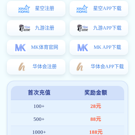
截至目前，千亿体育 已拥有超
100 万+
注册用户，服务网络
覆盖十余国家与地区，日均访问量持续增长，深受广大体育
爱好者喜爱。
我们将继续秉持“
技术创新、用户至上、安全高效
”的理念，
持续优化产品架构与内容体验，致力于成为全球领先的千亿
官方网页版-千亿(中国)平台。