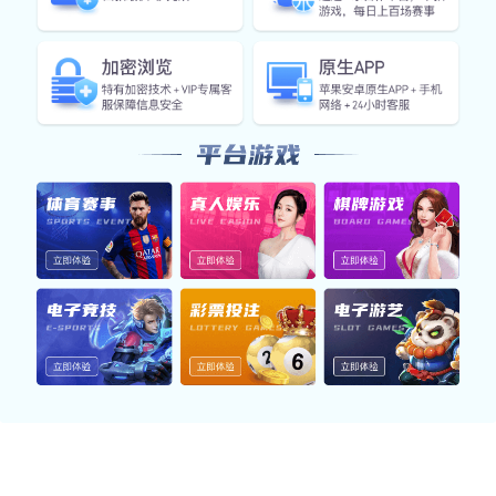
用户带来高效、流畅的体验。
体育App
聚合热门体育赛事，覆盖足球、篮球、电竞等领域，提供数
据查询、直播内容与资讯提醒，助您快速掌握赛场动向。