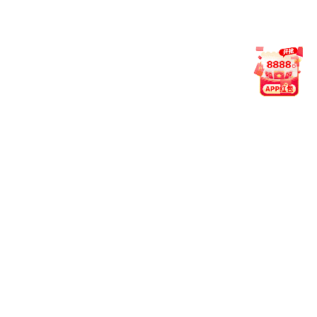
我们提供 7×24 小时在线服务，支持中文、英文、马来语
三语交流。您可通过官网 Live Chat、Telegram 或
WhatsApp 快速联系人工客服。
用户评分
4.9 / 5.0
200 万+ 次下载
千亿体育 App · 更快更稳更懂你
为热衷体育赛事的用户设计，支持实时数据刷新、赛况追
踪与多端同步体验。
完美适配 iOS / Android，界面简洁流畅，轻松满足专业