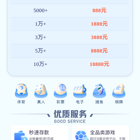
千亿体育全站App
我们推出的原生应用覆盖体育、电竞等热门内容，支持赛事
查看、数据浏览与多端同步，结合高清直播与智能提醒，为