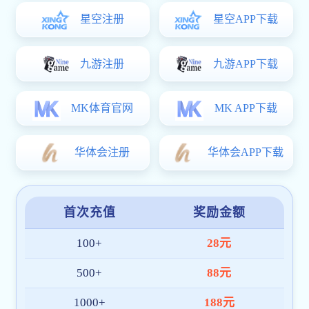
截至目前，千亿体育 已拥有超
100 万+
注册用户，服务网络
覆盖十余国家与地区，日均访问量持续增长，深受广大体育
爱好者喜爱。
我们将继续秉持“
技术创新、用户至上、安全高效
”的理念，
持续优化产品架构与内容体验，致力于成为全球领先的千亿
官方网页版-千亿(中国)平台。