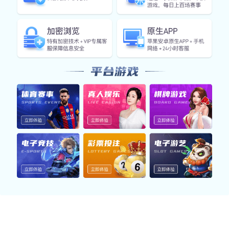
用户带来高效、流畅的体验。
体育App
聚合热门体育赛事，覆盖足球、篮球、电竞等领域，提供数
据查询、直播内容与资讯提醒，助您快速掌握赛场动向。