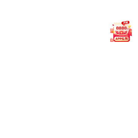
我们提供 7×24 小时在线服务，支持中文、英文、马来语
三语交流。您可通过官网 Live Chat、Telegram 或
WhatsApp 快速联系人工客服。
用户评分
4.9 / 5.0
200 万+ 次下载
千亿体育 App · 更快更稳更懂你
为热衷体育赛事的用户设计，支持实时数据刷新、赛况追
踪与多端同步体验。
完美适配 iOS / Android，界面简洁流畅，轻松满足专业