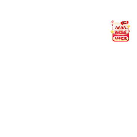
我们提供 7×24 小时在线服务，支持中文、英文、马来语
三语交流。您可通过官网 Live Chat、Telegram 或
WhatsApp 快速联系人工客服。
用户评分
4.9 / 5.0
200 万+ 次下载
千亿体育 App · 更快更稳更懂你
为热衷体育赛事的用户设计，支持实时数据刷新、赛况追
踪与多端同步体验。
完美适配 iOS / Android，界面简洁流畅，轻松满足专业