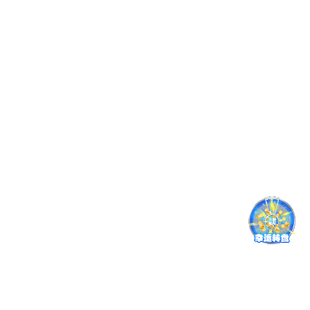
安全核心
数据加密
行为审计
字段加密、权限分级、
关键操作日志、行为追
存储隔离
踪、风险溯源支持
新手上路 · 常见问题流程解答
从注册到观看赛事，常见使用疑问一次解答，助你快速上手 千亿
体育 体育直播平台。