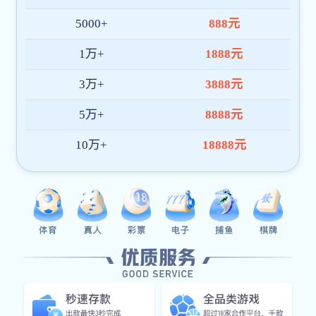
千亿体育全站App
我们推出的原生应用覆盖体育、电竞等热门内容，支持赛事
查看、数据浏览与多端同步，结合高清直播与智能提醒，为