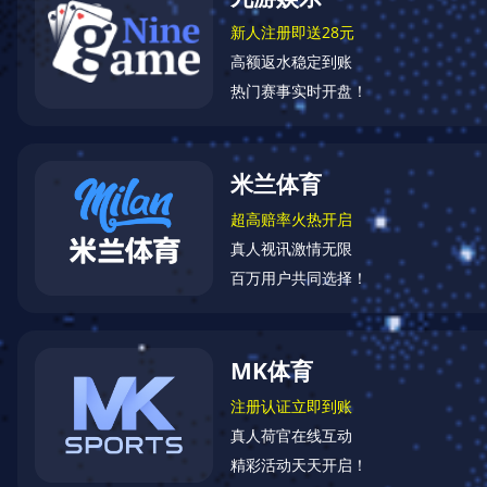
千亿体育
是一家面向全球市场的综
赛事直播、数据分析、多终端同步
平台通过多项国际安全认证，系统架
术与客服团队，确保每位用户都能
截至目前，千亿体育 已拥有超
100