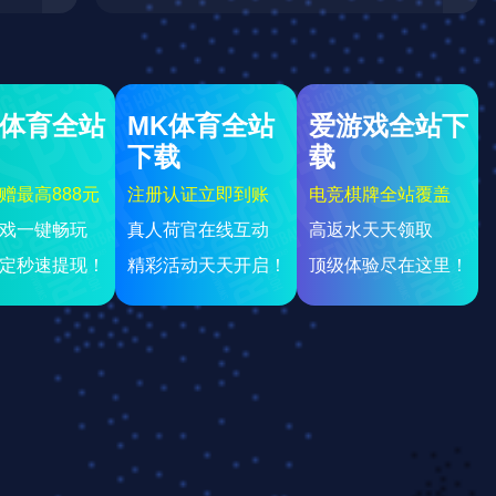
于成为全球领先的千亿官方网页版-