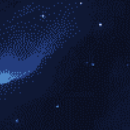
结合千亿官方
多因子
别