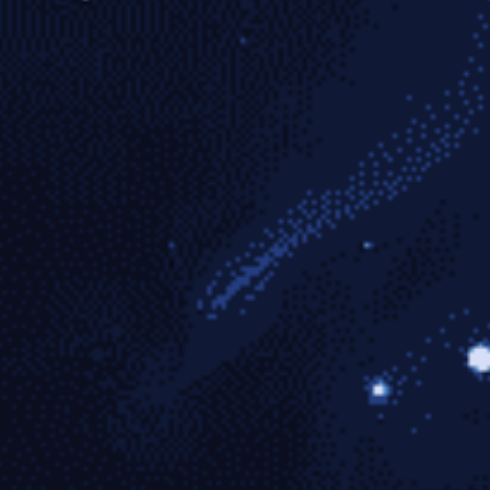
我们推出的原生应用覆盖体育、电竞等热门内容，
支持赛事查看、数据浏览与多端同步，结合高清直
播与智能提醒，为用户带来高效、流畅的体验。
依托千亿体