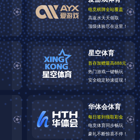
质的数字化观赛体验。我们整合
高清
)服务。
亚、中东、欧洲等区域建立了本地化技
持续增长，深受广大体育爱好者喜