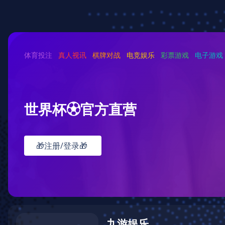
千
连接你的赛事视野，打造