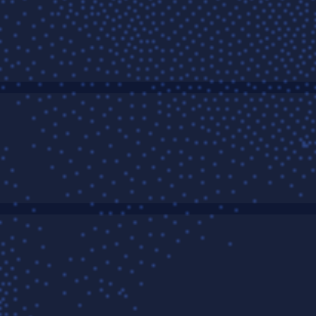
千亿体育公司简介
合体育赛事直播与数据服务平台，专注于为体育迷打造高品
等核心功能，为用户提供一站式的千亿官方网页版-千亿(中国
构稳定高效，全面适配 APP、PC 和移动网页端。在东南
获得便捷、可靠的服务体验。
 万+
注册用户，服务网络覆盖十余国家与地区，日均访问量