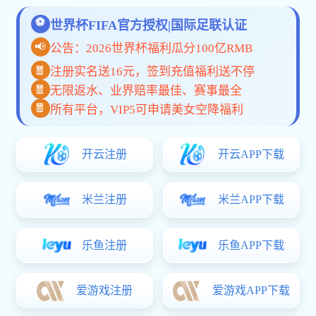
千亿体育公司简介
千亿体育
是一家面向全球市场的综合体育赛事直播与数据服
务平台，专注于为体育迷打造高品质的数字化观赛体验。我
们整合
高清赛事直播、数据分析、多终端同步
等核心功能，
为用户提供一站式的千亿官方网页版-千亿(中国)服务。
平台通过多项国际安全认证，系统架构稳定高效，全面适配
APP、PC 和移动网页端。在东南亚、中东、欧洲等区域建立
了本地化技术与客服团队，确保每位用户都能获得便捷、可
靠的服务体验。