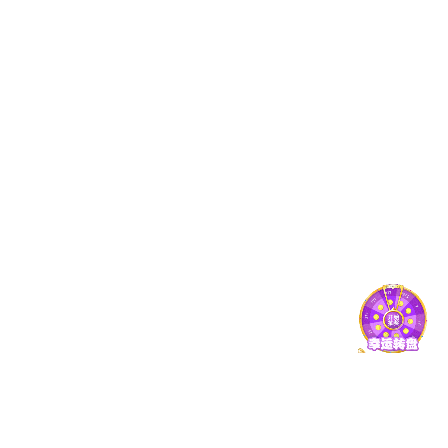
安全核心
数据加密
行为审计
字段加密、权限分级、
关键操作日志、行为追
存储隔离
踪、风险溯源支持
新手上路 · 常见问题流程解答
从注册到观看赛事，常见使用疑问一次解答，助你快速上手 千亿
体育 体育直播平台。