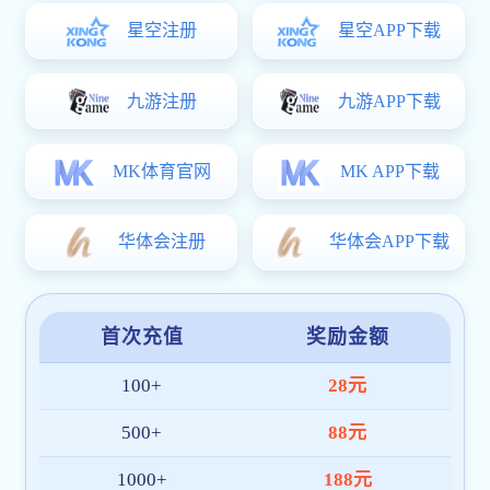
截至目前，千亿体育 已拥有超
100 万+
注册用户，服务网络
覆盖十余国家与地区，日均访问量持续增长，深受广大体育
爱好者喜爱。
我们将继续秉持“
技术创新、用户至上、安全高效
”的理念，
持续优化产品架构与内容体验，致力于成为全球领先的千亿
官方网页版-千亿(中国)平台。