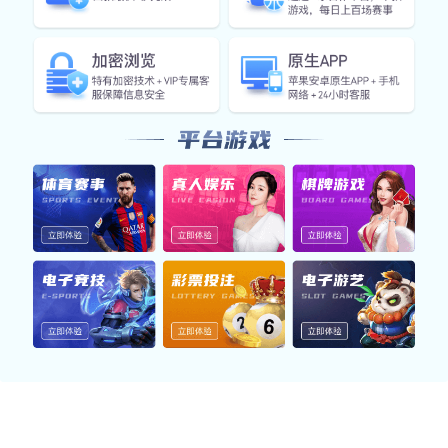
用户带来高效、流畅的体验。
体育App
聚合热门体育赛事，覆盖足球、篮球、电竞等领域，提供数
据查询、直播内容与资讯提醒，助您快速掌握赛场动向。