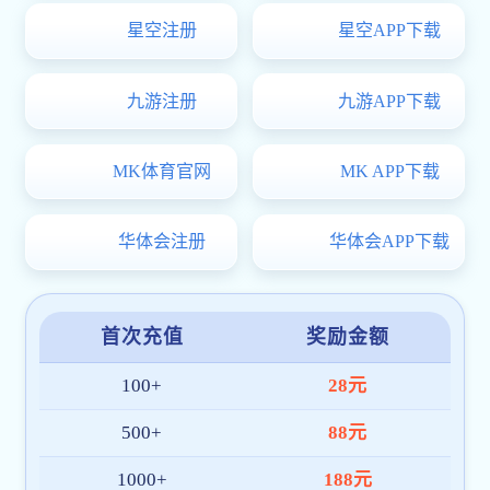
截至目前，千亿体育 已拥有超
100 万+
注册用户，服务网络
覆盖十余国家与地区，日均访问量持续增长，深受广大体育
爱好者喜爱。
我们将继续秉持“
技术创新、用户至上、安全高效
”的理念，
持续优化产品架构与内容体验，致力于成为全球领先的千亿
官方网页版-千亿(中国)平台。