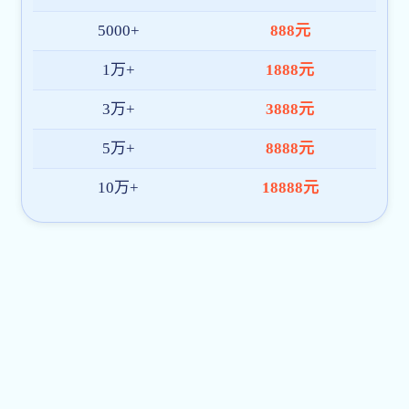
千亿体育全站App
我们推出的原生应用覆盖体育、电竞等热门内容，支持赛事
查看、数据浏览与多端同步，结合高清直播与智能提醒，为