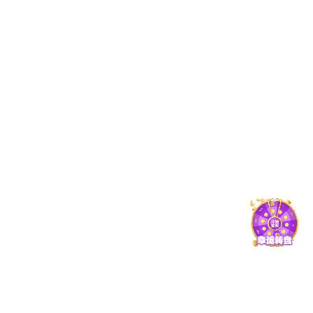
安全核心
数据加密
行为审计
字段加密、权限分级、
关键操作日志、行为追
存储隔离
踪、风险溯源支持
新手上路 · 常见问题流程解答
从注册到观看赛事，常见使用疑问一次解答，助你快速上手 千亿
体育 体育直播平台。