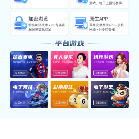
用户带来高效、流畅的体验。
体育App
聚合热门体育赛事，覆盖足球、篮球、电竞等领域，提供数
据查询、直播内容与资讯提醒，助您快速掌握赛场动向。