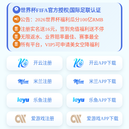
千亿体育公司简介
千亿体育
是一家面向全球市场的综合体育赛事直播与数据服
务平台，专注于为体育迷打造高品质的数字化观赛体验。我
们整合
高清赛事直播、数据分析、多终端同步
等核心功能，
为用户提供一站式的千亿官方网页版-千亿(中国)服务。
平台通过多项国际安全认证，系统架构稳定高效，全面适配
APP、PC 和移动网页端。在东南亚、中东、欧洲等区域建立
了本地化技术与客服团队，确保每位用户都能获得便捷、可
靠的服务体验。