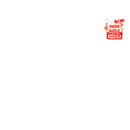
我们提供 7×24 小时在线服务，支持中文、英文、马来语
三语交流。您可通过官网 Live Chat、Telegram 或
WhatsApp 快速联系人工客服。
用户评分
4.9 / 5.0
200 万+ 次下载
千亿体育 App · 更快更稳更懂你
为热衷体育赛事的用户设计，支持实时数据刷新、赛况追
踪与多端同步体验。
完美适配 iOS / Android，界面简洁流畅，轻松满足专业