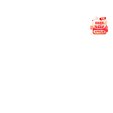
我们提供 7×24 小时在线服务，支持中文、英文、马来语
三语交流。您可通过官网 Live Chat、Telegram 或
WhatsApp 快速联系人工客服。
用户评分
4.9 / 5.0
200 万+ 次下载
千亿体育 App · 更快更稳更懂你
为热衷体育赛事的用户设计，支持实时数据刷新、赛况追
踪与多端同步体验。
完美适配 iOS / Android，界面简洁流畅，轻松满足专业