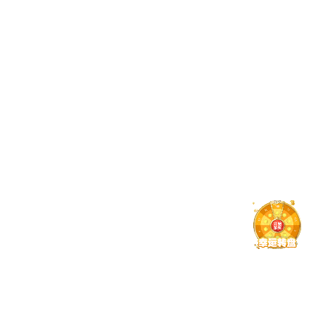
安全核心
数据加密
行为审计
字段加密、权限分级、
关键操作日志、行为追
存储隔离
踪、风险溯源支持
新手上路 · 常见问题流程解答
从注册到观看赛事，常见使用疑问一次解答，助你快速上手 千亿
体育 体育直播平台。