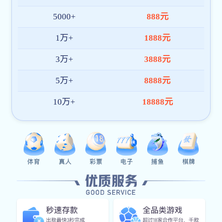
千亿体育全站App
我们推出的原生应用覆盖体育、电竞等热门内容，支持赛事
查看、数据浏览与多端同步，结合高清直播与智能提醒，为