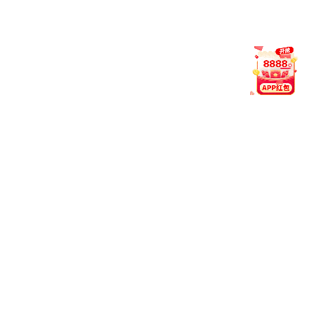
我们提供 7×24 小时在线服务，支持中文、英文、马来语
三语交流。您可通过官网 Live Chat、Telegram 或
WhatsApp 快速联系人工客服。
用户评分
4.9 / 5.0
200 万+ 次下载
千亿体育 App · 更快更稳更懂你
为热衷体育赛事的用户设计，支持实时数据刷新、赛况追
踪与多端同步体验。
完美适配 iOS / Android，界面简洁流畅，轻松满足专业