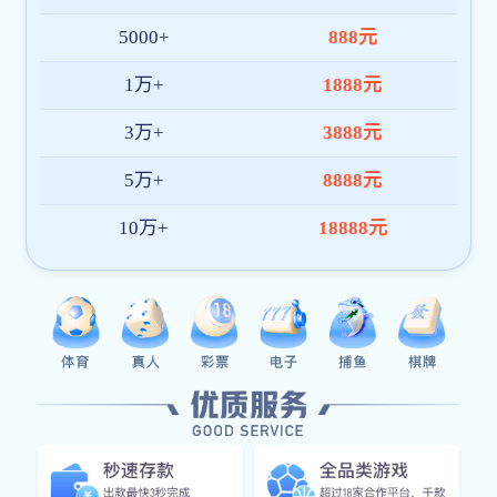
千亿体育全站App
我们推出的原生应用覆盖体育、电竞等热门内容，支持赛事
查看、数据浏览与多端同步，结合高清直播与智能提醒，为