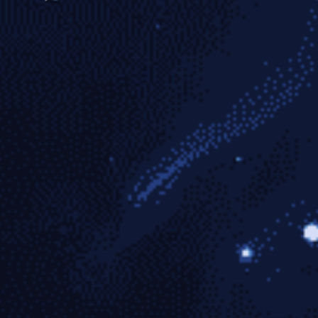
我们推出的原生应用覆盖体育、电竞等热门内容，
支持赛事查看、数据浏览与多端同步，结合高清直
播与智能提醒，为用户带来高效、流畅的体验。
依托千亿体