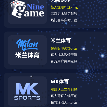
千亿体育
是一家面向全球市场的综
赛事直播、数据分析、多终端同步
平台通过多项国际安全认证，系统架
术与客服团队，确保每位用户都能
截至目前，千亿体育 已拥有超
100