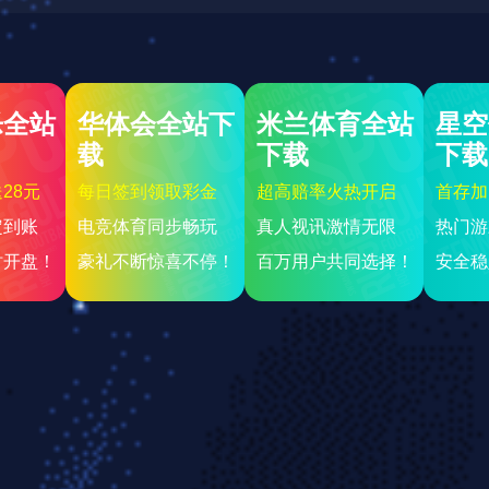
上、安全高效
”的理念，持续优化产品架构与内容体验，致力