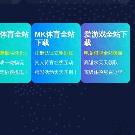
于成为全球领先的千亿官方网页版-