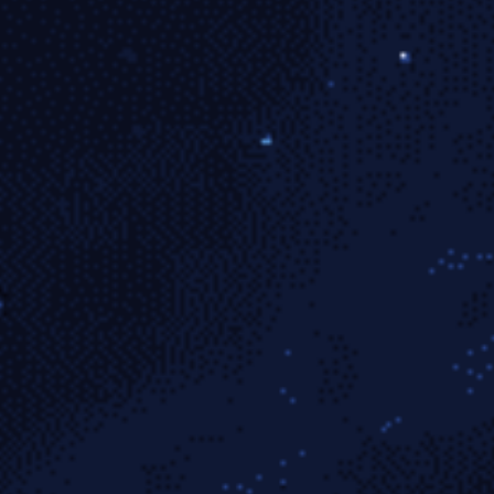
洛
杉
矶