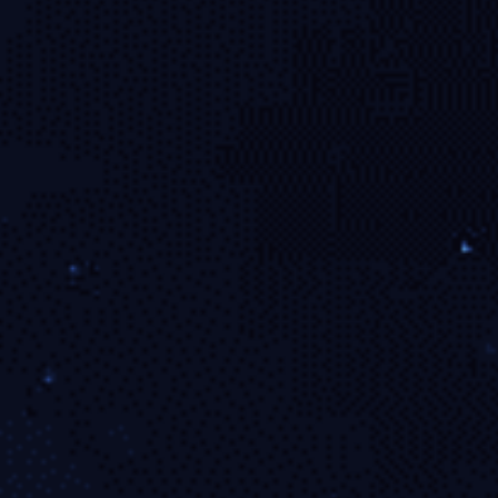
计
、行为追
源支持
播平台。