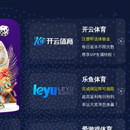
App
公司
体育
注册入口
简介
热点
便捷
、高清视频、 实时比分与