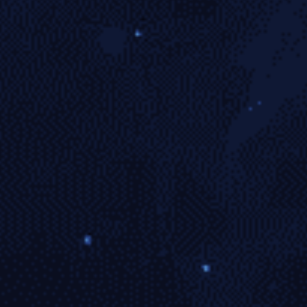
字段加
从注册
1
如何注册成为平台用户？