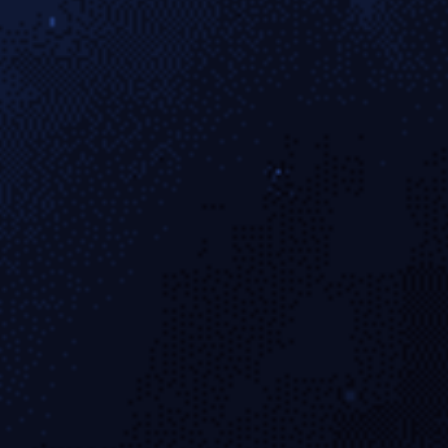
系统级安全网。
护
异常流量识
定性保障