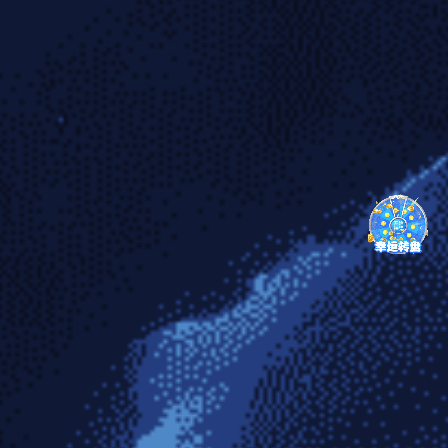
具
安全登录器
Mac 与
采用轻量化架构与加密访问机
，帮助用户稳
制，适配多种设备系统，有效
轻松绕过访
防劫持、防屏蔽，保障平台访
同步与内容
问安全性和数据一致性。
。
的活跃趋势。