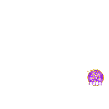
安全核心
数据加密
行为审计
字段加密、权限分级、
关键操作日志、行为追
存储隔离
踪、风险溯源支持
新手上路 · 常见问题流程解答
从注册到观看赛事，常见使用疑问一次解答，助你快速上手 千亿
体育 体育直播平台。