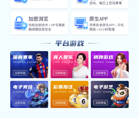
用户带来高效、流畅的体验。
体育App
聚合热门体育赛事，覆盖足球、篮球、电竞等领域，提供数
据查询、直播内容与资讯提醒，助您快速掌握赛场动向。