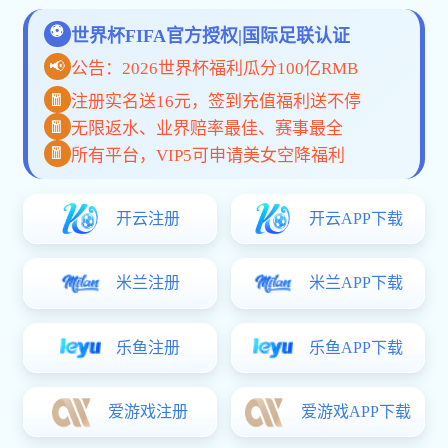
千亿体育公司简介
千亿体育
是一家面向全球市场的综合体育赛事直播与数据服
务平台，专注于为体育迷打造高品质的数字化观赛体验。我
们整合
高清赛事直播、数据分析、多终端同步
等核心功能，
为用户提供一站式的千亿官方网页版-千亿(中国)服务。
平台通过多项国际安全认证，系统架构稳定高效，全面适配
APP、PC 和移动网页端。在东南亚、中东、欧洲等区域建立
了本地化技术与客服团队，确保每位用户都能获得便捷、可
靠的服务体验。