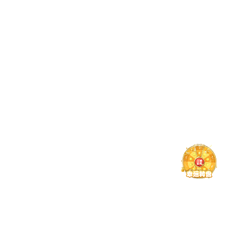
安全核心
数据加密
行为审计
字段加密、权限分级、
关键操作日志、行为追
存储隔离
踪、风险溯源支持
新手上路 · 常见问题流程解答
从注册到观看赛事，常见使用疑问一次解答，助你快速上手 千亿
体育 体育直播平台。