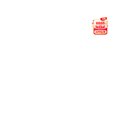
我们提供 7×24 小时在线服务，支持中文、英文、马来语
三语交流。您可通过官网 Live Chat、Telegram 或
WhatsApp 快速联系人工客服。
用户评分
4.9 / 5.0
200 万+ 次下载
千亿体育 App · 更快更稳更懂你
为热衷体育赛事的用户设计，支持实时数据刷新、赛况追
踪与多端同步体验。
完美适配 iOS / Android，界面简洁流畅，轻松满足专业