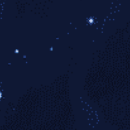
辅助工
体育App
支持 Windows、
聚合热门体育赛事，覆盖足
Android 系统
球、篮球、电竞等领域，提供
定直连平台主页，
数据查询、直播内容与资讯提
问限制，保障数据
醒，助您快速掌握赛场动向。
加载更顺畅
平台信号热力地图概览
育的数据分布模型，模拟全球用户访问密度，直观展现不同区域