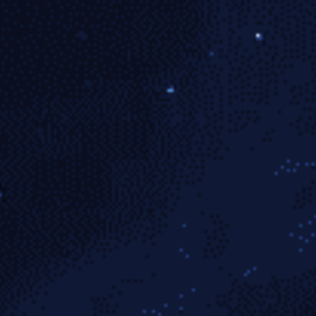
洛
杉
矶