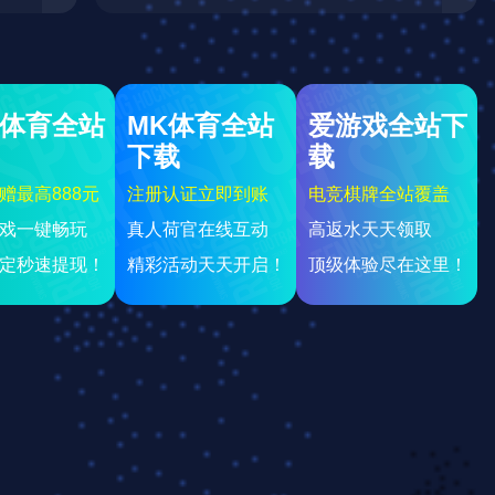
于成为全球领先的千亿官方网页版-