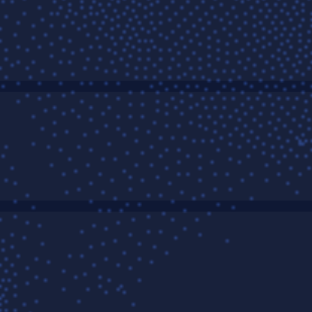
千亿体育公司简介
合体育赛事直播与数据服务平台，专注于为体育迷打造高品
等核心功能，为用户提供一站式的千亿官方网页版-千亿(中国
构稳定高效，全面适配 APP、PC 和移动网页端。在东南
获得便捷、可靠的服务体验。
 万+
注册用户，服务网络覆盖十余国家与地区，日均访问量