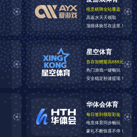
质的数字化观赛体验。我们整合
高清
)服务。
亚、中东、欧洲等区域建立了本地化技
持续增长，深受广大体育爱好者喜