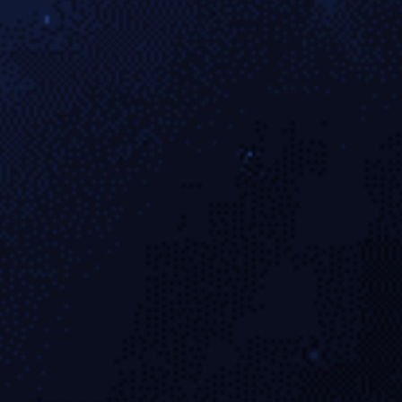
系统级安全网。
护
异常流量识
定性保障