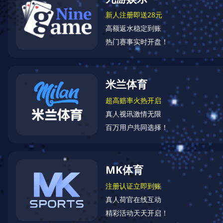
千亿体育
是一家面向全球市场的综
赛事直播、数据分析、多终端同步
平台通过多项国际安全认证，系统架
术与客服团队，确保每位用户都能
截至目前，千亿体育 已拥有超
100