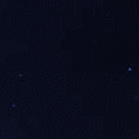
计
、行为追
源支持
播平台。