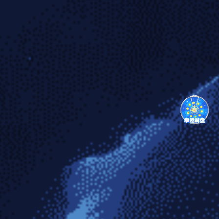
具
安全登录器
Mac 与
采用轻量化架构与加密访问机
，帮助用户稳
制，适配多种设备系统，有效
轻松绕过访
防劫持、防屏蔽，保障平台访
同步与内容
问安全性和数据一致性。
。
的活跃趋势。