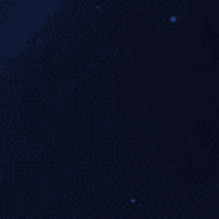
安全核心
数据加密
行为审
密、权限分级、
关键操作日志
存储隔离
踪、风险溯
新手上路 · 常见问题流程解答
到观看赛事，常见使用疑问一次解答，助你快速上手 千亿体育 体育直