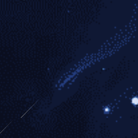
我们推出的原生应用覆盖体育、电竞等热门内容，
支持赛事查看、数据浏览与多端同步，结合高清直
播与智能提醒，为用户带来高效、流畅的体验。
依托千亿体