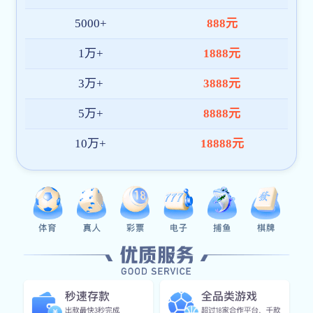
千亿体育全站App
我们推出的原生应用覆盖体育、电竞等热门内容，支持赛事
查看、数据浏览与多端同步，结合高清直播与智能提醒，为