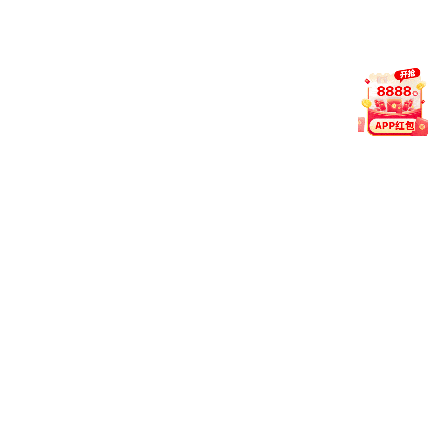
我们提供 7×24 小时在线服务，支持中文、英文、马来语
三语交流。您可通过官网 Live Chat、Telegram 或
WhatsApp 快速联系人工客服。
用户评分
4.9 / 5.0
200 万+ 次下载
千亿体育 App · 更快更稳更懂你
为热衷体育赛事的用户设计，支持实时数据刷新、赛况追
踪与多端同步体验。
完美适配 iOS / Android，界面简洁流畅，轻松满足专业