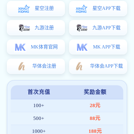
截至目前，千亿体育 已拥有超
100 万+
注册用户，服务网络
覆盖十余国家与地区，日均访问量持续增长，深受广大体育
爱好者喜爱。
我们将继续秉持“
技术创新、用户至上、安全高效
”的理念，
持续优化产品架构与内容体验，致力于成为全球领先的千亿
官方网页版-千亿(中国)平台。