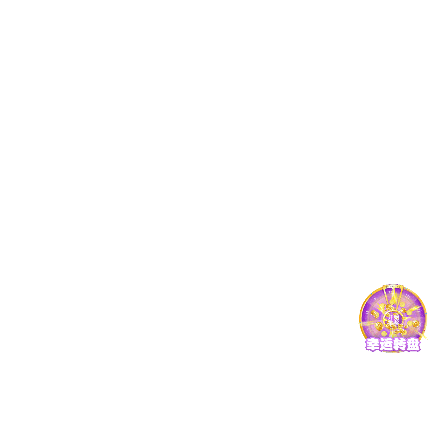
安全核心
数据加密
行为审计
字段加密、权限分级、
关键操作日志、行为追
存储隔离
踪、风险溯源支持
新手上路 · 常见问题流程解答
从注册到观看赛事，常见使用疑问一次解答，助你快速上手 千亿
体育 体育直播平台。