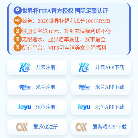
千亿体育公司简介
千亿体育
是一家面向全球市场的综合体育赛事直播与数据服
务平台，专注于为体育迷打造高品质的数字化观赛体验。我
们整合
高清赛事直播、数据分析、多终端同步
等核心功能，
为用户提供一站式的千亿官方网页版-千亿(中国)服务。
平台通过多项国际安全认证，系统架构稳定高效，全面适配
APP、PC 和移动网页端。在东南亚、中东、欧洲等区域建立
了本地化技术与客服团队，确保每位用户都能获得便捷、可
靠的服务体验。