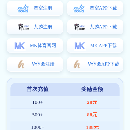
截至目前，千亿体育 已拥有超
100 万+
注册用户，服务网络
覆盖十余国家与地区，日均访问量持续增长，深受广大体育
爱好者喜爱。
我们将继续秉持“
技术创新、用户至上、安全高效
”的理念，
持续优化产品架构与内容体验，致力于成为全球领先的千亿
官方网页版-千亿(中国)平台。