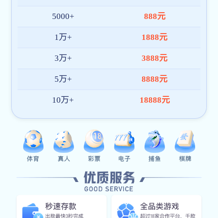
千亿体育全站App
我们推出的原生应用覆盖体育、电竞等热门内容，支持赛事
查看、数据浏览与多端同步，结合高清直播与智能提醒，为