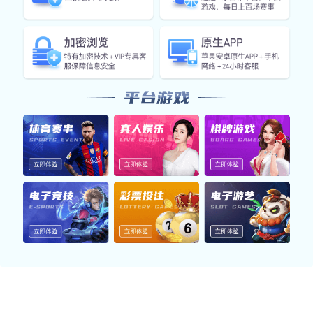
用户带来高效、流畅的体验。
体育App
聚合热门体育赛事，覆盖足球、篮球、电竞等领域，提供数
据查询、直播内容与资讯提醒，助您快速掌握赛场动向。