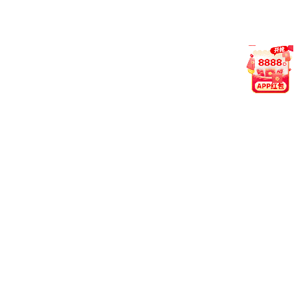
我们提供 7×24 小时在线服务，支持中文、英文、马来语
三语交流。您可通过官网 Live Chat、Telegram 或
WhatsApp 快速联系人工客服。
用户评分
4.9 / 5.0
200 万+ 次下载
千亿体育 App · 更快更稳更懂你
为热衷体育赛事的用户设计，支持实时数据刷新、赛况追
踪与多端同步体验。
完美适配 iOS / Android，界面简洁流畅，轻松满足专业