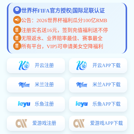
千亿体育公司简介
千亿体育
是一家面向全球市场的综合体育赛事直播与数据服
务平台，专注于为体育迷打造高品质的数字化观赛体验。我
们整合
高清赛事直播、数据分析、多终端同步
等核心功能，
为用户提供一站式的千亿官方网页版-千亿(中国)服务。
平台通过多项国际安全认证，系统架构稳定高效，全面适配
APP、PC 和移动网页端。在东南亚、中东、欧洲等区域建立
了本地化技术与客服团队，确保每位用户都能获得便捷、可
靠的服务体验。