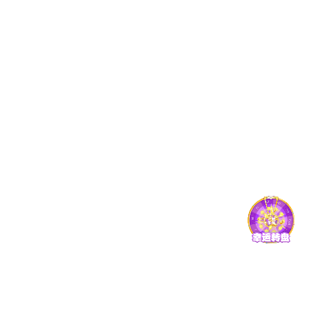
安全核心
数据加密
行为审计
字段加密、权限分级、
关键操作日志、行为追
存储隔离
踪、风险溯源支持
新手上路 · 常见问题流程解答
从注册到观看赛事，常见使用疑问一次解答，助你快速上手 千亿
体育 体育直播平台。