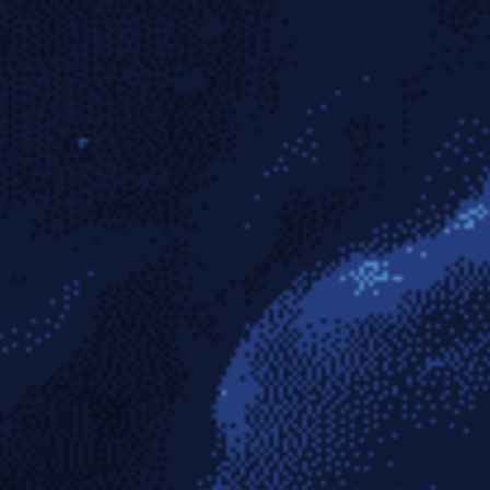
伦
北
敦
京
新
加
坡
巴
西