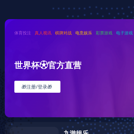
千
连接你的赛事视野，打造