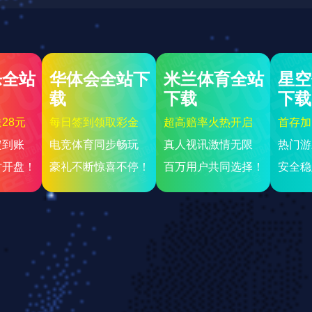
上、安全高效
”的理念，持续优化产品架构与内容体验，致力