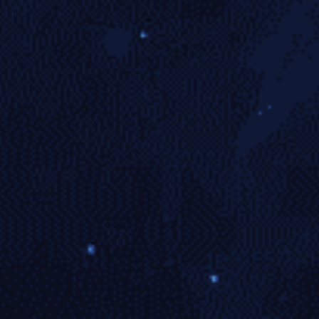
字段加
从注册
1
如何注册成为平台用户？