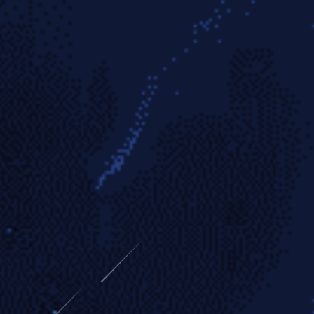
千亿体育全站App