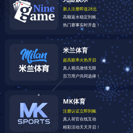
千亿体育
是一家面向全球市场的综
赛事直播、数据分析、多终端同步
平台通过多项国际安全认证，系统架
术与客服团队，确保每位用户都能
截至目前，千亿体育 已拥有超
100