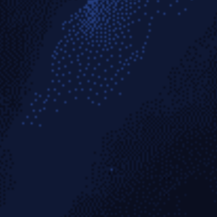
千亿体育网络化安全体系
网页版-千亿(中国)平台架构，实现用户与数据全链路防护，构建
身份验证
网络防
登录、行为识
WAF规则、
、设备绑定
别、服务稳