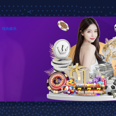
亿体育
· 体育观看更
球迷专属的数字主场。
千亿体育网页版
提供多终端支持
赛事推荐，让你随时随地畅享体育内容。
网页端入口
下载APP