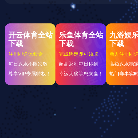
爱。
我们将继续秉持“
技术创新、用户至
千亿(中国)平台。