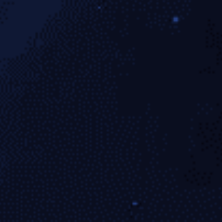
安全核心
数据加密
行为审
密、权限分级、
关键操作日志
存储隔离
踪、风险溯
新手上路 · 常见问题流程解答
到观看赛事，常见使用疑问一次解答，助你快速上手 千亿体育 体育直