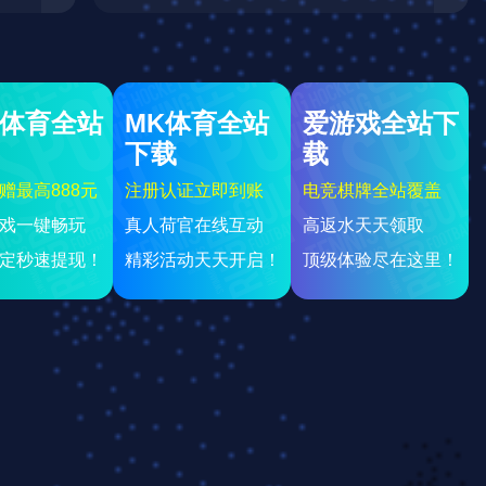
于成为全球领先的千亿官方网页版-