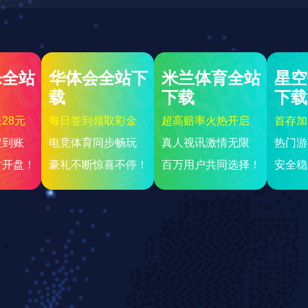
上、安全高效
”的理念，持续优化产品架构与内容体验，致力