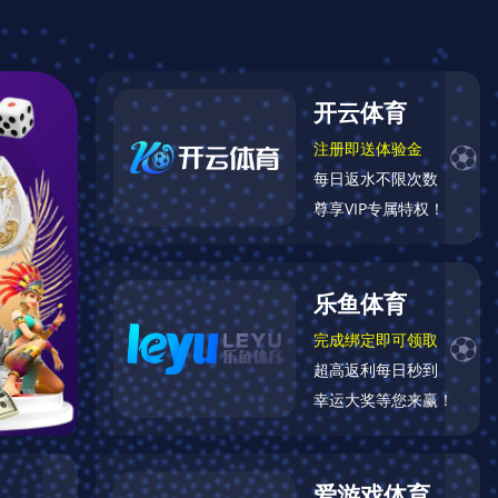
App
公司
体育
注册入口
简介
热点
便捷
、高清视频、 实时比分与