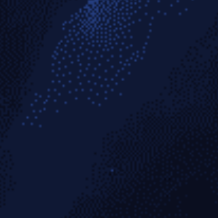
千亿体育网络化安全体系
网页版-千亿(中国)平台架构，实现用户与数据全链路防护，构建
身份验证
网络防
登录、行为识
WAF规则、
、设备绑定
别、服务稳