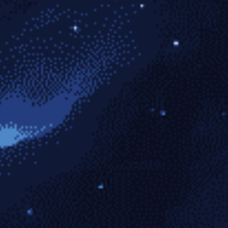
结合千亿官方
多因子
别