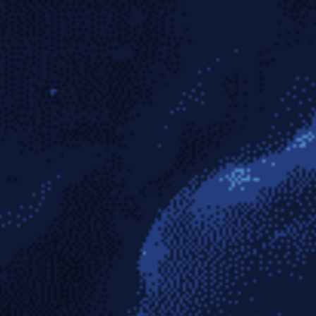
伦
北
敦
京
新
加
坡
巴
西