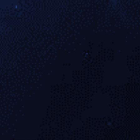
系统级安全网。
护
异常流量识
定性保障