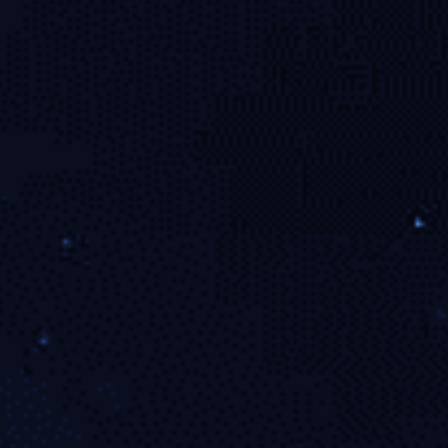
计
、行为追
源支持
播平台。