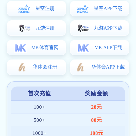
截至目前，千亿体育 已拥有超
100 万+
注册用户，服务网络
覆盖十余国家与地区，日均访问量持续增长，深受广大体育
爱好者喜爱。
我们将继续秉持“
技术创新、用户至上、安全高效
”的理念，
持续优化产品架构与内容体验，致力于成为全球领先的千亿
官方网页版-千亿(中国)平台。