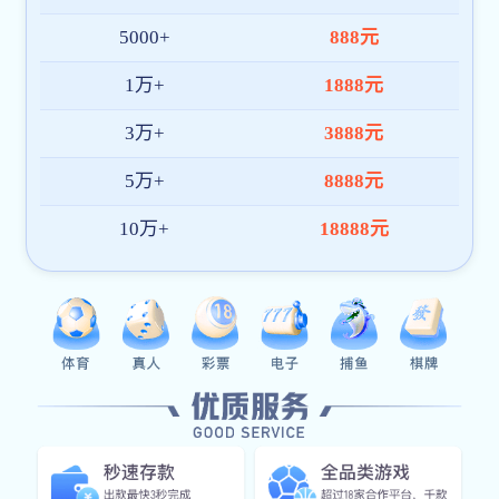
千亿体育全站App
我们推出的原生应用覆盖体育、电竞等热门内容，支持赛事
查看、数据浏览与多端同步，结合高清直播与智能提醒，为