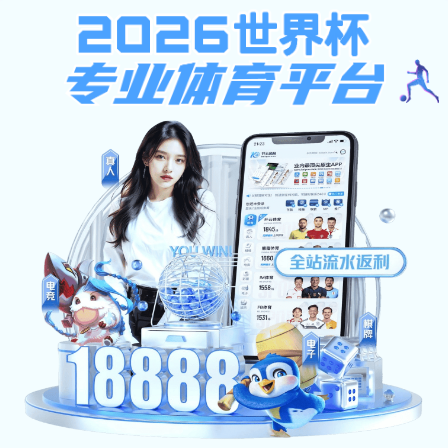
注册入口
千亿体育
· 体育观看更便捷
连接你的赛事视野，打造球迷专属的数字主场。
千亿体育
网页版
提供多终端支持、高清视频、 实时比分与赛事推
荐，让你随时随地畅享体育内容。
网页端入口
下载APP