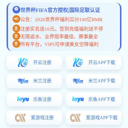
千亿体育公司简介
千亿体育
是一家面向全球市场的综合体育赛事直播与数据服
务平台，专注于为体育迷打造高品质的数字化观赛体验。我
们整合
高清赛事直播、数据分析、多终端同步
等核心功能，
为用户提供一站式的千亿官方网页版-千亿(中国)服务。
平台通过多项国际安全认证，系统架构稳定高效，全面适配
APP、PC 和移动网页端。在东南亚、中东、欧洲等区域建立
了本地化技术与客服团队，确保每位用户都能获得便捷、可
靠的服务体验。