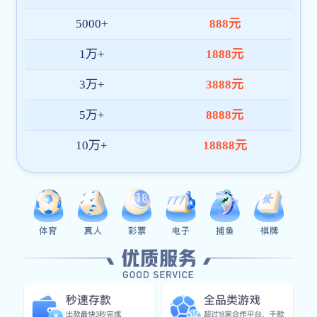
千亿体育全站App
我们推出的原生应用覆盖体育、电竞等热门内容，支持赛事
查看、数据浏览与多端同步，结合高清直播与智能提醒，为