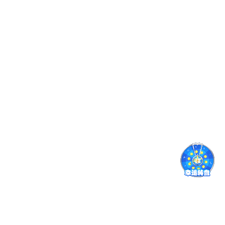
安全核心
数据加密
行为审计
字段加密、权限分级、
关键操作日志、行为追
存储隔离
踪、风险溯源支持
新手上路 · 常见问题流程解答
从注册到观看赛事，常见使用疑问一次解答，助你快速上手 千亿
体育 体育直播平台。