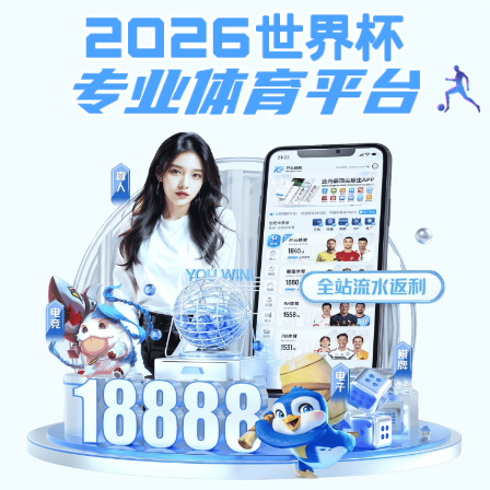
注册入口
千亿体育
· 体育观看更便捷
连接你的赛事视野，打造球迷专属的数字主场。
千亿体育
网页版
提供多终端支持、高清视频、 实时比分与赛事推
荐，让你随时随地畅享体育内容。
网页端入口
下载APP