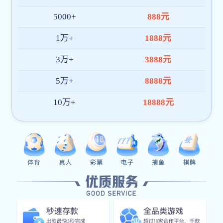
千亿体育全站App
我们推出的原生应用覆盖体育、电竞等热门内容，支持赛事
查看、数据浏览与多端同步，结合高清直播与智能提醒，为