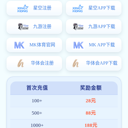
截至目前，千亿体育 已拥有超
100 万+
注册用户，服务网络
覆盖十余国家与地区，日均访问量持续增长，深受广大体育
爱好者喜爱。
我们将继续秉持“
技术创新、用户至上、安全高效
”的理念，
持续优化产品架构与内容体验，致力于成为全球领先的千亿
官方网页版-千亿(中国)平台。