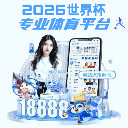
注册入口
关于 千亿体育
企业概况
国际认证
未来发展