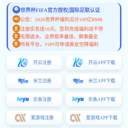
多元业务 · 稳健扩张
千亿体育 深耕体育数据与互动内容服务，产品体系涵盖赛事直
播、移动端内容分发、社区互动与本地化运营。平台覆盖多个语
种与终端系统，用户规模持续增长。
核心系统采用模块化架构及高并发优化机制，在各类赛事高峰期
亦能保持稳定流畅响应，确保每一位用户都能获得快速、顺畅的
操作体验。