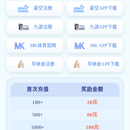
我们的使命与愿景
千亿体育 以全球化视角推进数字体育服务，专注构建一个可