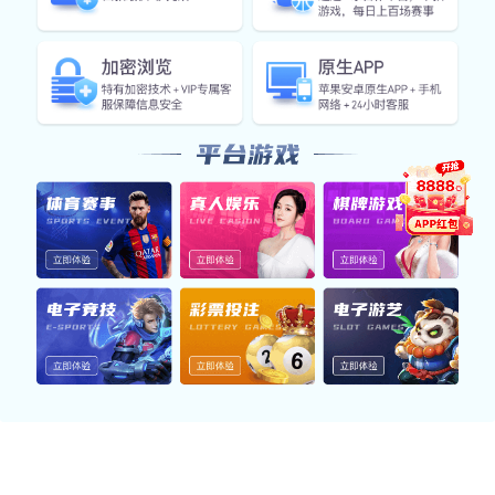
智能引擎实时数据快照
利用千亿体育构建的智能分析系统，实时捕捉各项运行数
据，提升平台的响应效率与数据稳定性。
响应速度
0.18s
平均页面加载
AI推荐准确率
92.6%